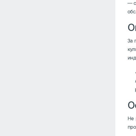
— о
обс
О
За 
кул
инд
О
Не 
про