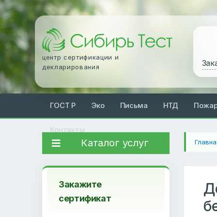
центр сертификации и
Зак
декларирования
ГОСТ Р
Эко
Письма
НТД
Пожа
Контакты
Каталог услуг
Главна
Закажите
Д
сертификат
б