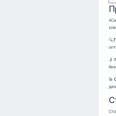
П
«Си
спе
🔍
опт
🔬
без
📝
дек
С
Сто