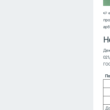
🍉 
про
арб
Н
Дек
021
ГОС
По
Д