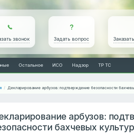
азать звонок
Задать вопрос
Заказат
рные
Остальное
ИСО
Надзор
ТР ТС
я
Декларирование арбузов: подтверждение безопасности бахчевы
/
екларирование арбузов: подт
езопасности бахчевых культу