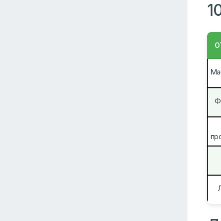
1
О
Ма
Ф
пр