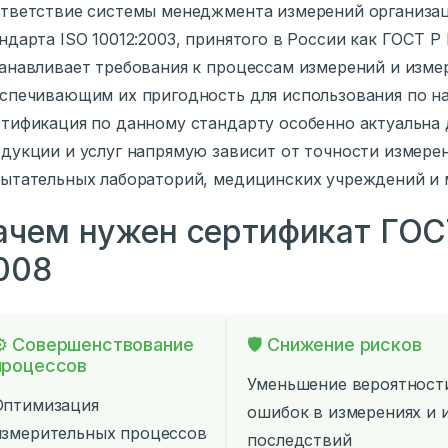
тветствие системы менеджмента измерений организа
ндарта ISO 10012:2003, принятого в России как ГОСТ Р
анавливает требования к процессам измерений и изм
спечивающим их пригодность для использования по н
тификация по данному стандарту особенно актуальна 
дукции и услуг напрямую зависит от точности измере
ытательных лабораторий, медицинских учреждений и м
ачем нужен сертификат ГОС
008
⚙️ Совершенствование
🛡️ Снижение рисков
процессов
Уменьшение вероятност
Оптимизация
ошибок в измерениях и 
измерительных процессов
последствий