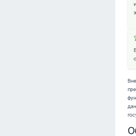
Вне
пре
фу
дан
гос
О