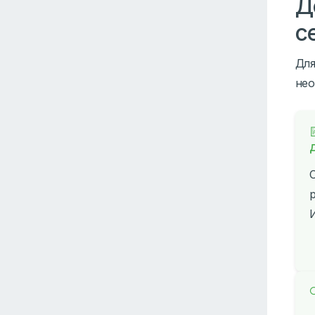
Д
с
Для
нео