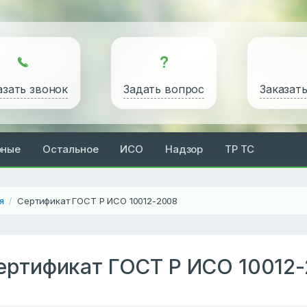
азать звонок
Задать вопрос
Заказат
рные
Остальное
ИСО
Надзор
ТР ТС
я
Сертификат ГОСТ Р ИСО 10012-2008
/
ертификат ГОСТ Р ИСО 10012