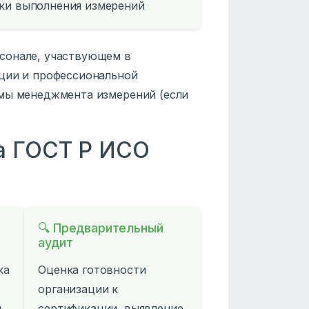
ики выполнения измерений
сонале, участвующем в
ации и профессиональной
емы менеджмента измерений (если
а ГОСТ Р ИСО
🔍 Предварительный
аудит
ка
Оценка готовности
организации к
й
сертификации, выявление