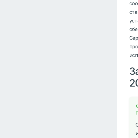
соо
ста
уст
обе
Сер
про
исп
З
2