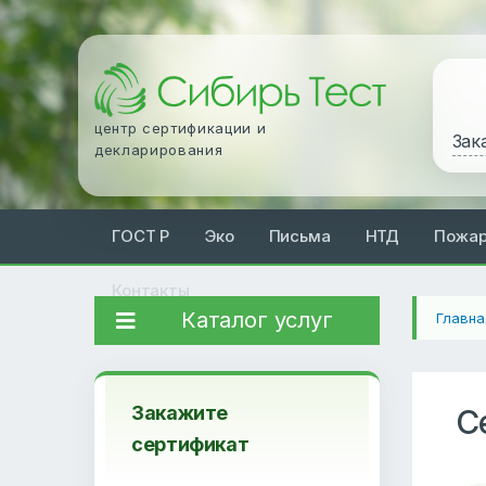
центр сертификации и
Зак
декларирования
ГОСТ Р
Эко
Письма
НТД
Пожа
Контакты
Каталог услуг
Главна
Закажите
С
сертификат