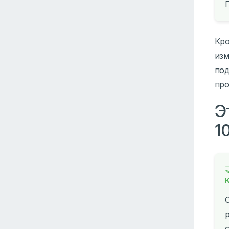
Кро
изм
под
про
Э
1