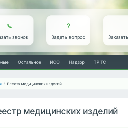
азать звонок
Задать вопрос
Заказат
рные
Остальное
ИСО
Надзор
ТР ТС
я
Реестр медицинских изделий
/
еестр медицинских изделий