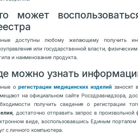
то может воспользоватьс
еестра
нные доступны любому желающему получить ин
оуправления или государственной власти, физически
типа и наименования продукта.
де можно узнать информац
нные о
регистрации медицинских изделий
заносят в
мещают на официальном сайте Росздравнадзора, до
обходимости получить сведения о регистрации то
делия
, достаточно отправить запрос в произвольной
ктронном виде, воспользовавшись Единым порталом
уг с личного компьютера.