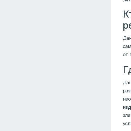
К
р
Да
сам
от 
Г
Да
раз
не
из
эле
усл