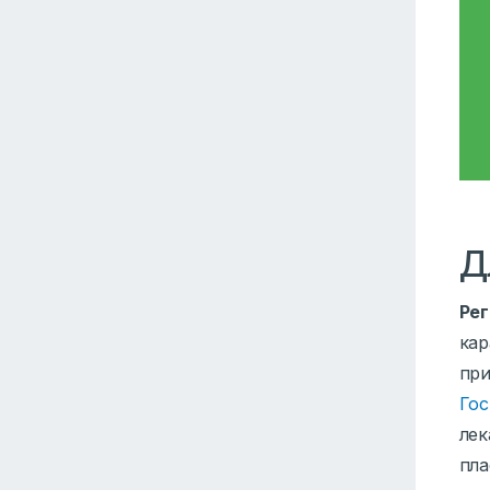
Д
Ре
ка
при
Гос
лек
пла