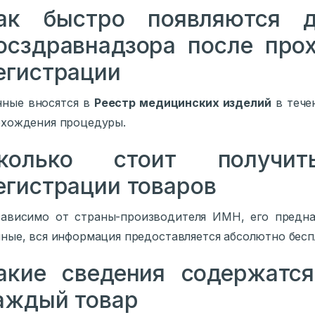
ак быстро появляются 
осздравнадзора после про
егистрации
нные вносятся в
Реестр медицинских изделий
в тече
хождения процедуры.
колько стоит получи
егистрации товаров
ависимо от страны-производителя ИМН, его предна
ные, вся информация предоставляется абсолютно бесп
акие сведения содержатс
аждый товар