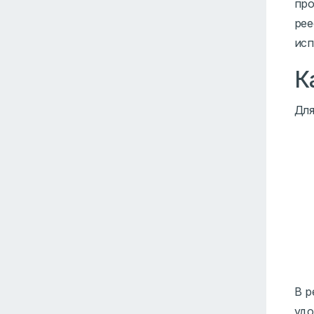
про
ре
исп
К
Для
В р
удо