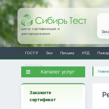
центр сертификации и
Зак
декларирования
ГОСТ Р
Эко
Письма
НТД
Пожа
Контакты
Каталог услуг
Главна
Закажите
Р
сертификат