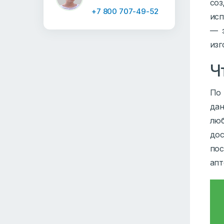
со
+7 800 707-49-52
исп
— 
изг
Ч
По 
дан
люб
до
по
апт