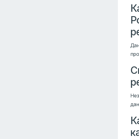
К
Р
р
Да
про
С
р
Нез
дан
К
к