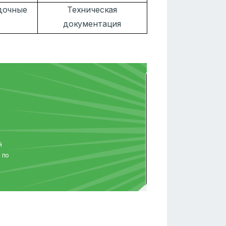
дочные
Техническая
документация
й
 по