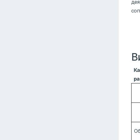
дея
соп
В
Ка
ра
О