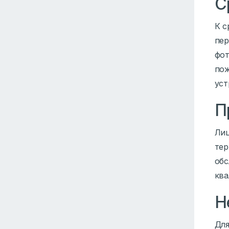
С
К с
пер
фот
пож
уст
П
Лиц
тер
обс
ква
Н
Для