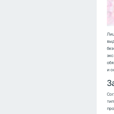
Лиц
выд
без
экс
обя
и о
З
Сог
тип
про