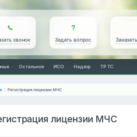
азать звонок
Задать вопрос
Заказат
рные
Остальное
ИСО
Надзор
ТР ТС
я
Регистрация лицензии МЧС
/
егистрация лицензии МЧС