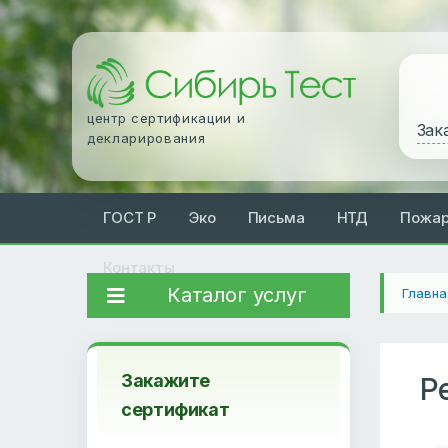
центр сертификации и
Зак
декларирования
ГОСТ Р
Эко
Письма
НТД
Пожа
Контакты
Каталог услуг
Главна
Закажите
Р
сертификат