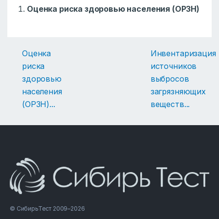
Оценка риска здоровью населения (ОРЗН)
Оценка
Инвентаризация
риска
источников
здоровью
выбросов
населения
загрязняющих
(ОРЗН)
...
веществ
...
© СибирьТест 2009–2026