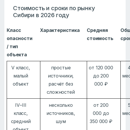
Стоимость и сроки по рынку
Сибири в 2026 году
Класс
Характеристика
Средняя
Об
опасности
стоимость
сро
/ тип
объекта
V класс,
простые
от 120 000
малый
источники,
до 200
ме
объект
расчёт без
000 ₽
сложностей
IV–III
несколько
от 200
класс,
источников,
000 до
ме
средний
шум
350 000 ₽
объект