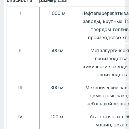
опасности
размер СЗЗ
I
1 000 м
Нефтеперерабатыв
заводы, крупные Т
твёрдом топлив
производство хл
II
500 м
Металлургическ
производства,
химические заводы
производств
III
300 м
Механические зав
цементные заво
небольшой мощно
IV
100 м
Автостоянки > 5
машин, цеха с