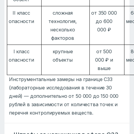
II класс
сложная
от 350 000
6
опасности
технология,
до 600
ме
несколько
000 ₽
факторов
I класс
крупные
от 500
8
опасности
объекты
000 ₽ и
ме
выше
Инструментальные замеры на границе СЗЗ
(лабораторные исследования в течение 30
дней) — дополнительно от 50 000 до 150 000
рублей в зависимости от количества точек и
перечня контролируемых веществ.