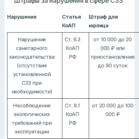
Штрафы за нарушения в сфере СЗЗ
Нарушение
Статья
Штраф для
КоАП
юрлица
Нарушение
Ст. 6.3
от 10 000 до 20
санитарного
КоАП
000 ₽ или
законодательства
РФ
приостановление
(отсутствие
до 90 суток
установленной
СЗЗ при
необходимости)
Несоблюдение
Ст. 8.1
от 20 000 до 100
экологических
КоАП
000 ₽
требований при
РФ
эксплуатации