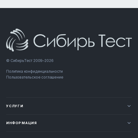
© СибирьТест 2009–2026
Политика конфиденциальности
Пользовательское соглашение
УСЛУГИ
Новости
ИНФОРМАЦИЯ
Сертификация продукции
Прайс-лист
Отзывы