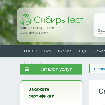
центр сертификации и
Зак
декларирования
ГОСТ Р
Эко
Письма
НТД
Пожа
Контакты
Каталог услуг
Главна
Закажите
С
сертификат