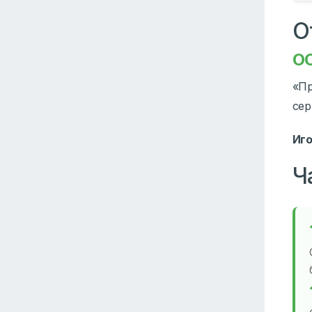
О
О
«Пр
сер
Иго
Ч