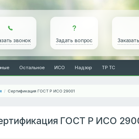
азать звонок
Задать вопрос
Заказат
рные
Остальное
ИСО
Надзор
ТР ТС
я
Сертификация ГОСТ Р ИСО 29001
/
ертификация ГОСТ Р ИСО 290