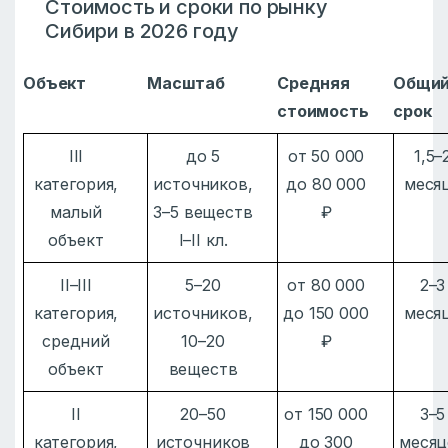
Стоимость и сроки по рынку
Сибири в 2026 году
Объект
Масштаб
Средняя
Общи
стоимость
срок
III
до 5
от 50 000
1,5–
категория,
источников,
до 80 000
меся
малый
3–5 веществ
₽
объект
I–II кл.
II–III
5–20
от 80 000
2–3
категория,
источников,
до 150 000
меся
средний
10–20
₽
объект
веществ
II
20–50
от 150 000
3–5
категория,
источников
до 300
месяц