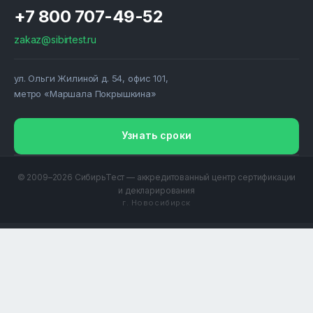
+7 800 707-49-52
zakaz@sibirtest.ru
ул. Ольги Жилиной д. 54, офис 101,
метро «Маршала Покрышкина»
Узнать сроки
© 2009–2026 СибирьТест — аккредитованный центр сертификации
и декларирования
г. Новосибирск