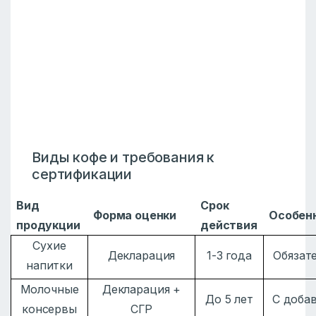
Виды кофе и требования к
сертификации
Вид
Срок
Форма оценки
Особен
продукции
действия
Сухие
Декларация
1-3 года
Обязат
напитки
Молочные
Декларация +
До 5 лет
С доба
консервы
СГР