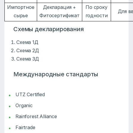
Импортное
Декларация +
По сроку
Для в
сырье
Фитосертификат
годности
Схемы декларирования
Схема 1Д
Схема 2Д
Схема 3Д
Международные стандарты
UTZ Certified
Organic
Rainforest Alliance
Fairtrade