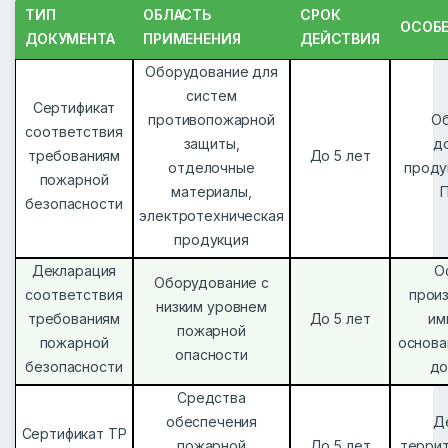
ТИП
ОБЛАСТЬ
СРОК
ОСОБ
ДОКУМЕНТА
ПРИМЕНЕНИЯ
ДЕЙСТВИЯ
Оборудование для
систем
Сертификат
противопожарной
О
соответствия
защиты,
д
требованиям
До 5 лет
отделочные
проду
пожарной
материалы,
безопасности
электротехническая
продукция
Декларация
О
Оборудование с
соответствия
прои
низким уровнем
требованиям
До 5 лет
им
пожарной
пожарной
основа
опасности
безопасности
до
Средства
обеспечения
Д
Сертификат ТР
пожарной
До 5 лет
террит