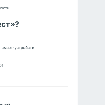
мости!
ест»?
о смарт-устройств
01