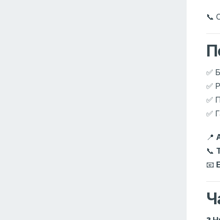
📞 
П
✅ Б
✅ Р
✅ П
✅ Г
📍
📞
📧
E
Ч