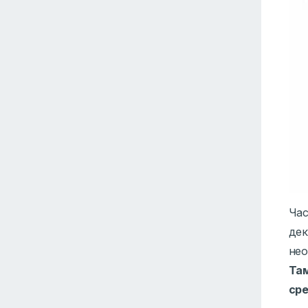
Час
дек
нео
Там
ср