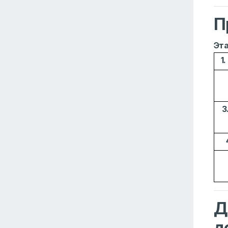
П
Эт
1
3
Д
д