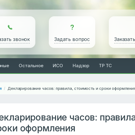
азать звонок
Задать вопрос
Заказат
рные
Остальное
ИСО
Надзор
ТР ТС
я
Декларирование часов: правила, стоимость и сроки оформлени
/
екларирование часов: правила
роки оформления