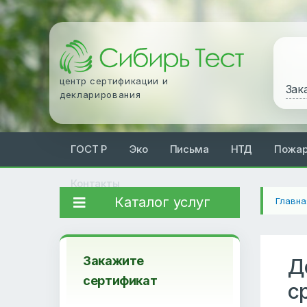
центр сертификации и
Зак
декларирования
ГОСТ Р
Эко
Письма
НТД
Пожа
Контакты
Каталог услуг
Главна
Закажите
Д
сертификат
с