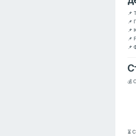
📌 
📌 
📌 
📌 
📌 
С
💰 
⏳ С