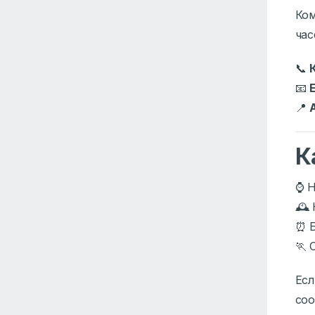
Ко
час
📞
📧
E
📍
К
⌚ Н
🕰 
⏰ Б
🏃 
Есл
соо