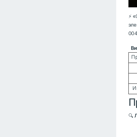
⚡ «
эле
004
Ви
П
И
П
🔍