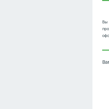
Вы 
про
офо
Ва