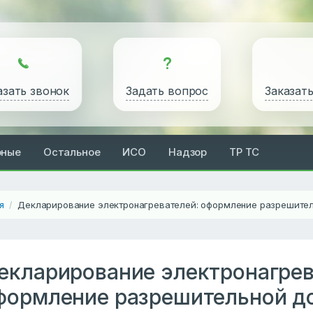
азать звонок
Задать вопрос
Заказат
рные
Остальное
ИСО
Надзор
ТР ТС
я
Декларирование электронагревателей: оформление разрешител
/
екларирование электронагрев
формление разрешительной д