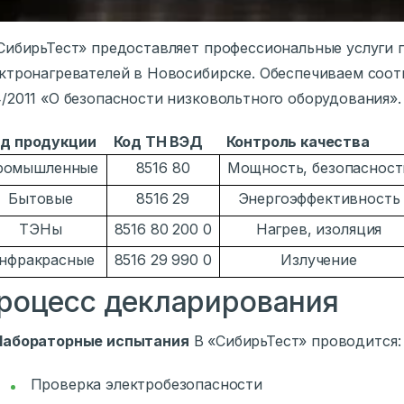
СибирьТест» предоставляет профессиональные услуги
ктронагревателей в Новосибирске. Обеспечиваем соот
/2011 «О безопасности низковольтного оборудования».
д продукции
Код ТН ВЭД
Контроль качества
ромышленные
8516 80
Мощность, безопасност
Бытовые
8516 29
Энергоэффективность
ТЭНы
8516 80 200 0
Нагрев, изоляция
нфракрасные
8516 29 990 0
Излучение
роцесс декларирования
Лабораторные испытания
В «СибирьТест» проводится:
Проверка электробезопасности