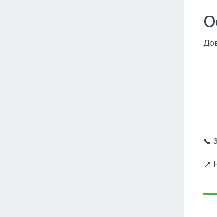
О
Дов
📞 
📍 