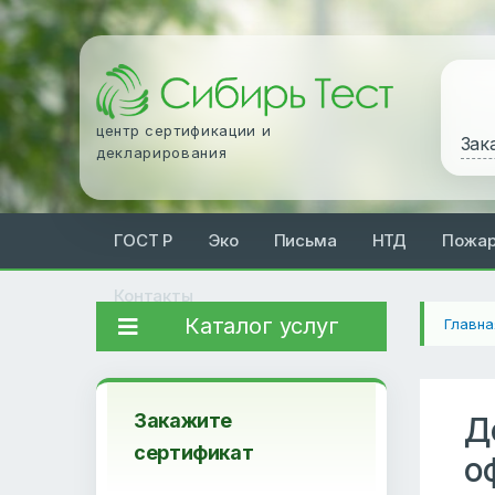
центр сертификации и
Зак
декларирования
ГОСТ Р
Эко
Письма
НТД
Пожа
Контакты
Каталог услуг
Главна
Закажите
Д
сертификат
о