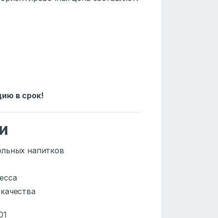
ию в срок!
и
ольных напитков
есса
 качества
01