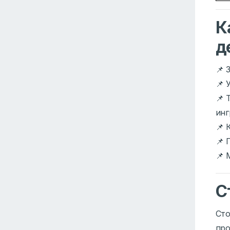
К
д
📌 
📌 
📌 
инг
📌 
📌 
📌 
С
Сто
про