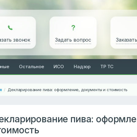
азать звонок
Задать вопрос
Заказат
рные
Остальное
ИСО
Надзор
ТР ТС
я
Декларирование пива: оформление, документы и стоимость
/
екларирование пива: оформле
тоимость