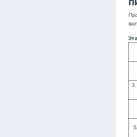
п
Про
вып
Эт
3.
5