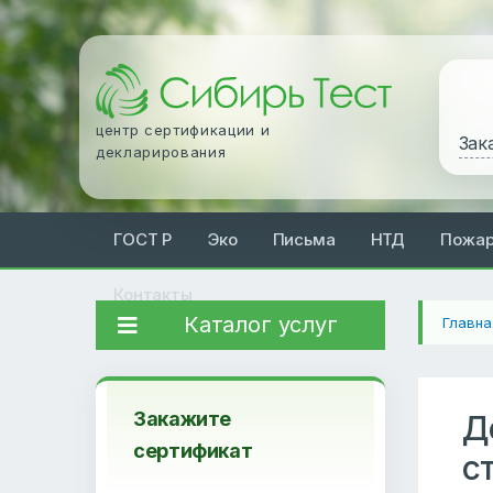
центр сертификации и
Зак
декларирования
ГОСТ Р
Эко
Письма
НТД
Пожа
Контакты
Каталог услуг
Главна
Закажите
Д
сертификат
с