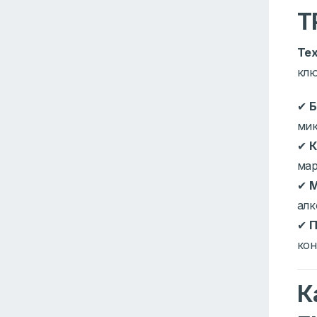
Т
Те
клю
✔
Б
мик
✔
К
мар
✔
М
алк
✔
П
кон
К