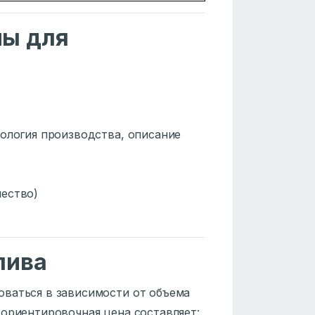
мы для
нология производства, описание
чество)
пива
оваться в зависимости от объема
 ориентировочная цена составляет: