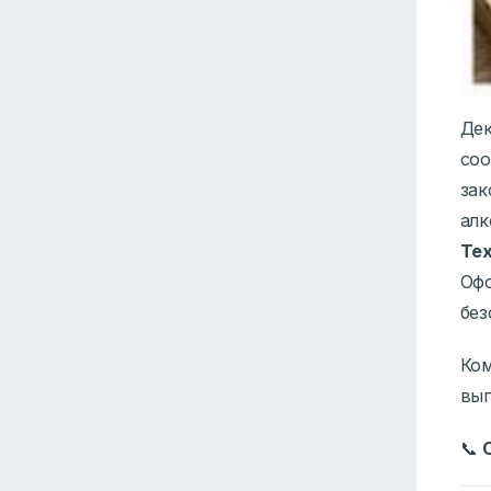
Дек
соо
зак
алк
Тех
Офо
без
Ко
вып
📞