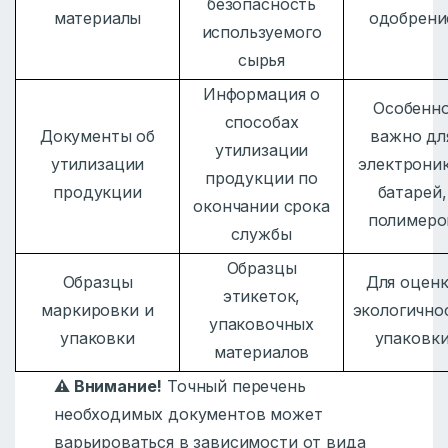
безопасность
материалы
одобрени
используемого
сырья
Информация о
Особенн
способах
Документы об
важно дл
утилизации
утилизации
электроник
продукции по
продукции
батарей,
окончании срока
полимеро
службы
Образцы
Образцы
Для оцен
этикеток,
маркировки и
экологично
упаковочных
упаковки
упаковк
материалов
⚠️ Внимание!
Точный перечень
необходимых документов может
варьироваться в зависимости от вида