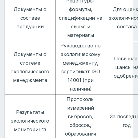
Рецептуры,
Документы о
формулы,
Для оцен
составе
спецификации на
экологично
продукции
сырье и
состава
материалы
Руководство по
Документы о
экологическому
Повышае
системе
менеджменту,
шансы н
экологического
сертификат ISO
одобрени
менеджмента
14001 (при
наличии)
Протоколы
измерений
Результаты
выбросов,
За послед
экологического
сбросов,
год
мониторинга
образования