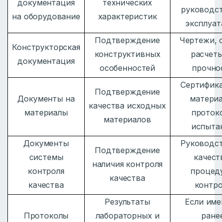
документация
технических
руководст
на оборудование
характеристик
эксплуа
Подтверждение
Чертежи, 
Конструкторская
конструктивных
расчеты
документация
особенностей
прочно
Сертифик
Подтверждение
Документы на
материа
качества исходных
материалы
проток
материалов
испыта
Документы
Руководс
Подтверждение
системы
качест
наличия контроля
контроля
процед
качества
качества
контро
Результаты
Если им
Протоколы
лабораторных и
ране