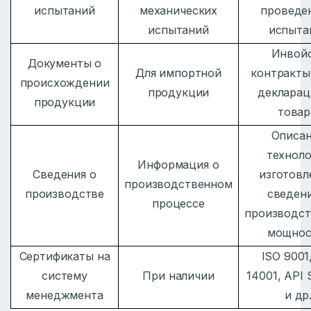
испытаний
механических
проведе
испытаний
испыта
Инвой
Документы о
Для импортной
контракты
происхождении
продукции
декларац
продукции
това
Описа
техноло
Информация о
Сведения о
изготовл
производственном
производстве
сведени
процессе
производс
мощнос
Сертификаты на
ISO 9001
систему
При наличии
14001, API 
менеджмента
и др