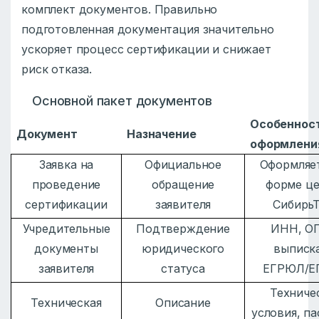
комплект документов. Правильно
подготовленная документация значительно
ускоряет процесс сертификации и снижает
риск отказа.
Основной пакет документов
Особеннос
Документ
Назначение
оформлени
Заявка на
Официальное
Оформляе
проведение
обращение
форме ц
сертификации
заявителя
СибирьТ
Учредительные
Подтверждение
ИНН, О
документы
юридического
выписка
заявителя
статуса
ЕГРЮЛ/Е
Техниче
Техническая
Описание
условия, па