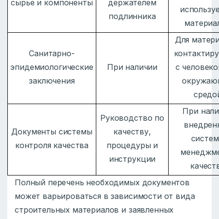
сырье и компоненты
держателем
использу
подлинника
материа
Для матери
Санитарно-
контактир
эпидемиологические
При наличии
с человеко
заключения
окружаю
средо
При нал
Руководство по
внедрен
Документы системы
качеству,
систе
контроля качества
процедуры и
менеджм
инструкции
качест
Полный перечень необходимых документов
может варьироваться в зависимости от вида
строительных материалов и заявленных