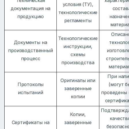
Техническая
характери
условия (ТУ),
документация на
состав
технологические
продукцию
назначе
регламенты
матери
Описан
Технологические
Документы на
техноло
инструкции,
производственный
изготовл
схемы
процесс
строител
производства
материа
При нал
Оригиналы или
Протоколы
(могут б
заверенные
испытаний
проведены 
копии
сертифик
Подтвержд
Копии,
качеств
Сертификаты на
заверенные
безопасн