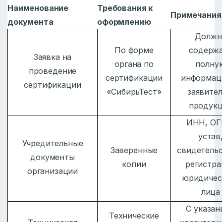
Наименование
Требования к
Примечания
документа
оформлению
Должн
По форме
содерж
Заявка на
органа по
полну
проведение
сертификации
информац
сертификации
«СибирьТест»
заявител
продук
ИНН, ОГ
устав
Учредительные
Заверенные
свидетельс
документы
копии
регистр
организации
юридичес
лица
С указан
Технические