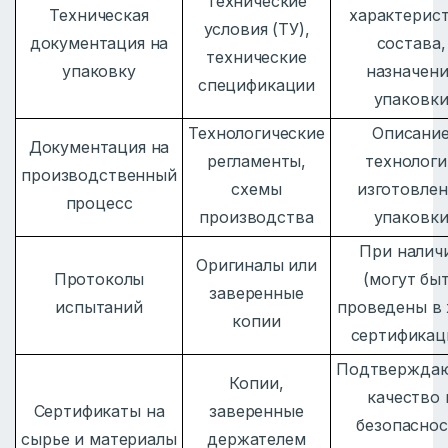
Технические
Техническая
характерист
условия (ТУ),
документация на
состава,
технические
упаковку
назначени
спецификации
упаковк
Технологические
Описани
Документация на
регламенты,
технологи
производственный
схемы
изготовлен
процесс
производства
упаковк
При налич
Оригиналы или
Протоколы
(могут бы
заверенные
испытаний
проведены в 
копии
сертификац
Подтвержда
Копии,
качество 
Сертификаты на
заверенные
безопаснос
сырье и материалы
держателем