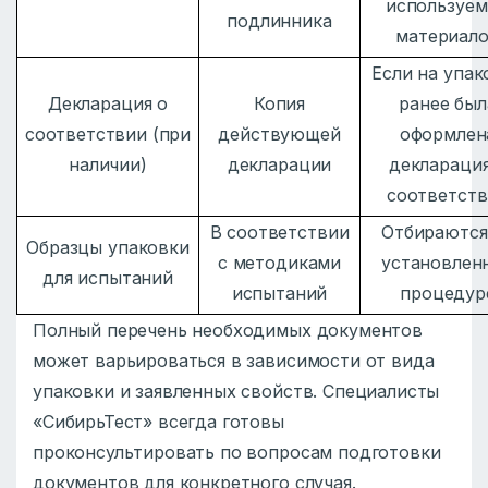
используе
подлинника
материал
Если на упак
Декларация о
Копия
ранее был
соответствии (при
действующей
оформлен
наличии)
декларации
декларация
соответст
В соответствии
Отбираются
Образцы упаковки
с методиками
установлен
для испытаний
испытаний
процедур
Полный перечень необходимых документов
может варьироваться в зависимости от вида
упаковки и заявленных свойств. Специалисты
«СибирьТест» всегда готовы
проконсультировать по вопросам подготовки
документов для конкретного случая.