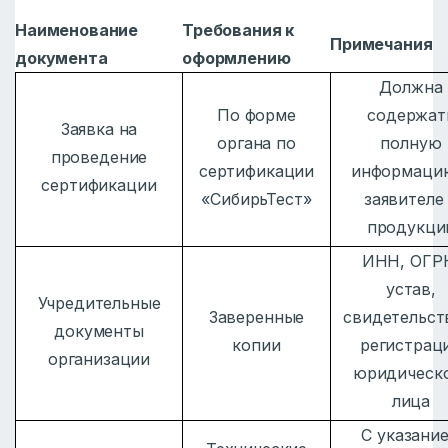
Наименование
Требования к
Примечания
документа
оформлению
Должна
По форме
содержат
Заявка на
органа по
полную
проведение
сертификации
информаци
сертификации
«СибирьТест»
заявителе
продукци
ИНН, ОГР
устав,
Учредительные
Заверенные
свидетельст
документы
копии
регистрац
организации
юридическ
лица
С указани