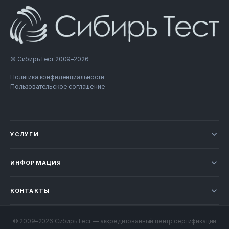
© СибирьТест 2009–2026
Политика конфиденциальности
Пользовательское соглашение
УСЛУГИ
Новости
ИНФОРМАЦИЯ
Сертификация продукции
Прайс-лист
Отзывы
КОНТАКТЫ
Статьи
НОВОСИБИРСК
Проверка документов
+7 800 707-49-52
© 2009–2026 СибирьТест — аккредитованный центр сертификации
Контакты