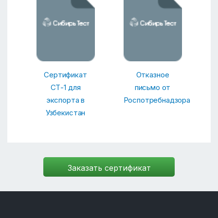
Сертификат
Отказное
СТ-1 для
письмо от
экспорта в
Роспотребнадзора
Узбекистан