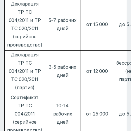
Декларация
ТР ТС
004/2011 и ТР
5-7 рабочих
от 15 000
до 5
ТС 020/2011
дней
(серийное
производство)
Декларация
ТР ТС
бесср
3-5 рабочих
004/2011 и ТР
от 12 000
(н
дней
ТС 020/2011
парт
(партия)
Сертификат
ТР ТС
10-14
004/2011
рабочих
от 25 000
до 5
(серийное
дней
производство)