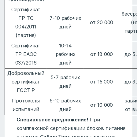
Сертификат
бесср
ТР ТС
7-10 рабочих
от 20 000
(н
004/2011
дней
парт
(партия)
Сертификат
10-14
ТР ЕАЭС
рабочих
от 18 000
до 5
037/2016
дней
Добровольный
5-7 рабочих
сертификат
от 15 000
до 3
дней
ГОСТ Р
Протоколы
5-10 рабочих
зави
от 10 000
испытаний
дней
от в
Специальное предложение!
При
комплексной сертификации блоков питания
в центре
СибирьТест
предоставляются