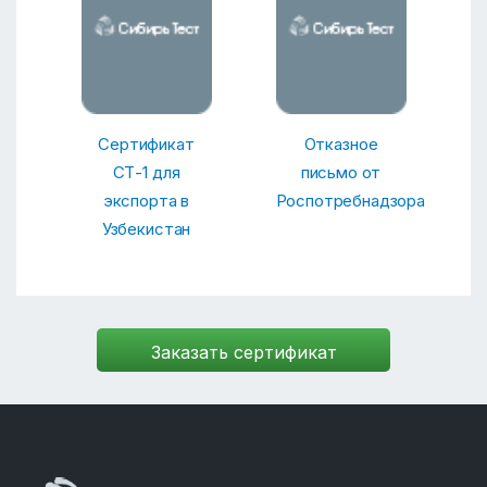
Сертификат
Отказное
СТ-1 для
письмо от
экспорта в
Роспотребнадзора
Узбекистан