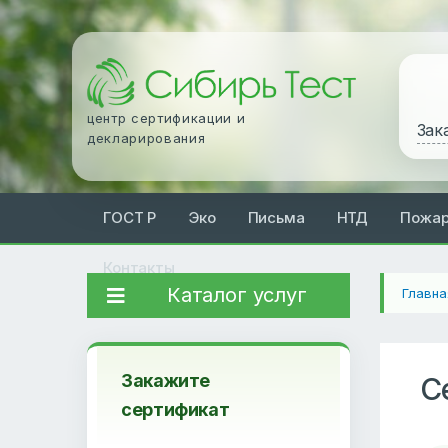
центр сертификации и
Зак
декларирования
ГОСТ Р
Эко
Письма
НТД
Пожа
Контакты
Каталог услуг
Главна
Закажите
С
сертификат