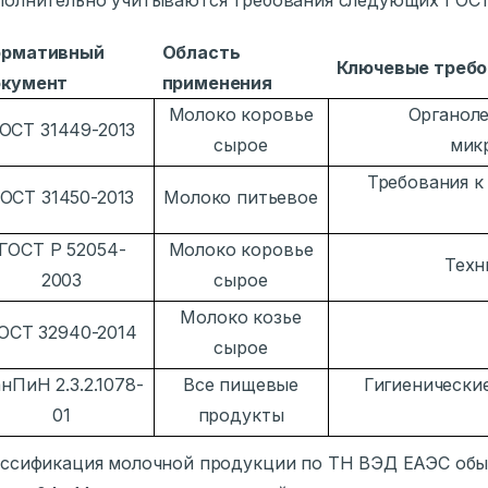
ормативный
Область
Ключевые требо
окумент
применения
Молоко коровье
Органоле
ОСТ 31449-2013
сырое
мик
Требования к
ОСТ 31450-2013
Молоко питьевое
ГОСТ Р 52054-
Молоко коровье
Техн
2003
сырое
Молоко козье
ОСТ 32940-2014
сырое
нПиН 2.3.2.1078-
Все пищевые
Гигиенически
01
продукты
ссификация молочной продукции по ТН ВЭД ЕАЭС обы