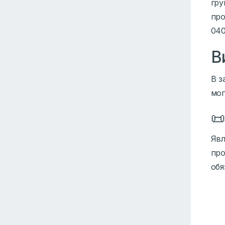
гру
про
040
В
В з
мог

Явл
про
обя