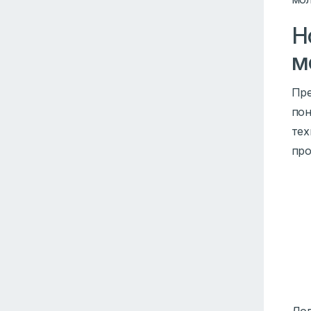
Н
м
Пре
пон
тех
про
Доп