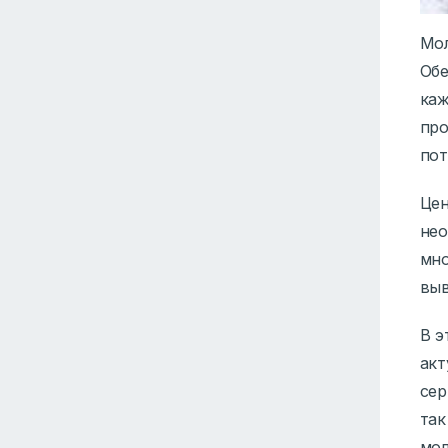
Мол
Обе
каж
про
пот
Цен
нео
мно
выв
В э
акт
сер
так
мол