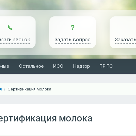
азать звонок
Задать вопрос
Заказат
рные
Остальное
ИСО
Надзор
ТР ТС
я
Сертификация молока
/
ертификация молока