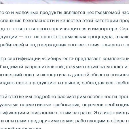
око и молочные продукты являются неотъемлемой ча
спечение безопасности и качества этой категории пр
дого ответственного производителя и импортера. Се
дукции — это не просто формальная процедура, а ва
ребителей и подтверждения соответствия товаров ст
тр сертификации «СибирьТест» предлагает комплексн
бходимой разрешительной документации на молоко и
голетний опыт и экспертиза в данной области позво
одить свою продукцию на рынок, соблюдая все требо
той статье мы подробно рассмотрим особенности про
уальные нормативные требования, перечень необходи
тификации и связанные с этим затраты. Эта информац
 и опытным предпринимателям, работающим в сфере п
очной продукции.