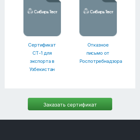
Сертификат
Отказное
СТ-1 для
письмо от
экспорта в
Роспотребнадзора
Узбекистан