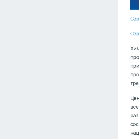
Сер
Сер
Хим
про
при
про
тре
Цен
все
раз
сос
нац