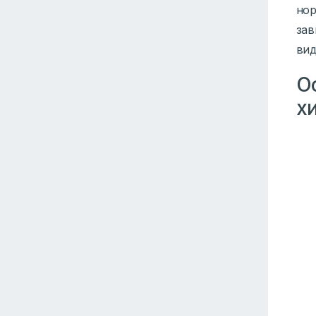
нор
зав
вид
О
х