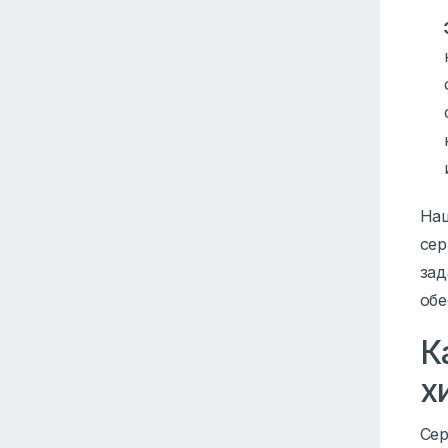
Наш
сер
зад
обе
К
х
Сер