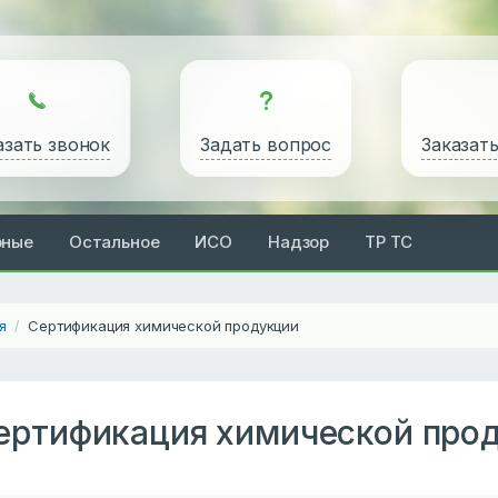
азать звонок
Задать вопрос
Заказат
рные
Остальное
ИСО
Надзор
ТР ТС
я
Сертификация химической продукции
/
ертификация химической про