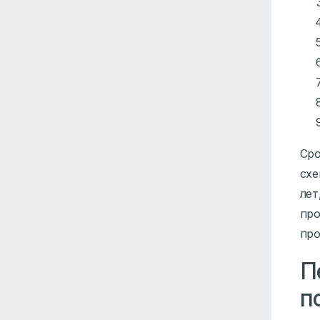
Сро
схе
лет
про
про
П
п