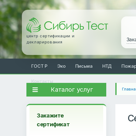
центр сертификации и
Зак
декларирования
ГОСТ Р
Эко
Письма
НТД
Пожа
Контакты
Каталог услуг
Главна
Закажите
С
сертификат