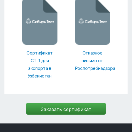
Сертификат
Отказное
СТ-1 для
письмо от
экспорта в
Роспотребнадзора
Узбекистан