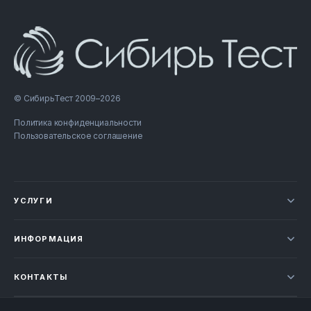
© СибирьТест 2009–2026
Политика конфиденциальности
Пользовательское соглашение
УСЛУГИ
Новости
ИНФОРМАЦИЯ
Сертификация продукции
Прайс-лист
Отзывы
КОНТАКТЫ
Статьи
НОВОСИБИРСК
Проверка документов