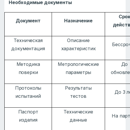
Необходимые документы
Сро
Документ
Назначение
дейст
Техническая
Описание
Бессро
документация
характеристик
Методика
Метрологические
До
поверки
параметры
обновле
Протоколы
Результаты
До 3 л
испытаний
тестов
Паспорт
Технические
На пар
изделия
данные