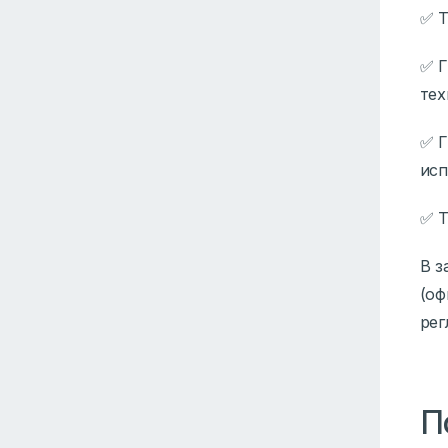
✅ Т
✅ Г
тех
✅ Г
ис
✅ Т
В з
(оф
рег
П