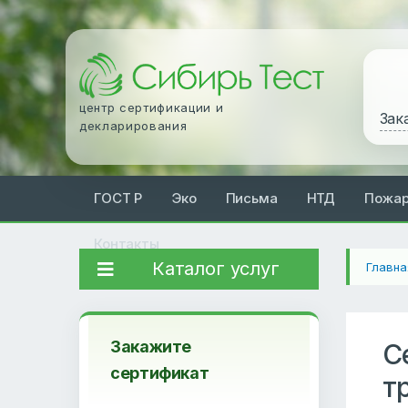
центр сертификации и
Зак
декларирования
ГОСТ Р
Эко
Письма
НТД
Пожа
Контакты
Каталог услуг
Главна
Закажите
С
сертификат
т