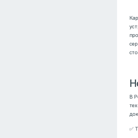
Кар
уст
про
сер
сто
Н
В Р
тех
док
✅ Т