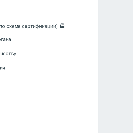
по схеме сертификации) 🏭
гана
честву
ия