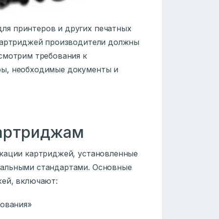
ля принтеров и других печатных
 картриджей производители должны
смотрим требования к
ры, необходимые документы и
картриджам
икации картриджей, установленные
нальными стандартами. Основные
жей, включают:
дования»