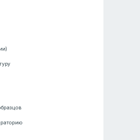
ии)
туру
образцов
ораторию