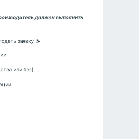
производитель должен выполнить
одать заявку 📝
ции
тва или без)
ации
