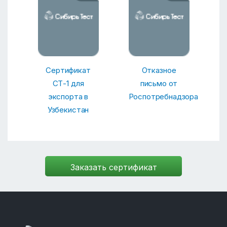
Сертификат
Отказное
СТ-1 для
письмо от
экспорта в
Роспотребнадзора
Узбекистан