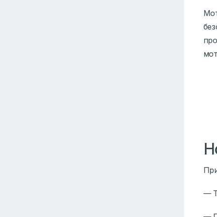
Мот
без
про
мот
Н
При
— Т
— Г