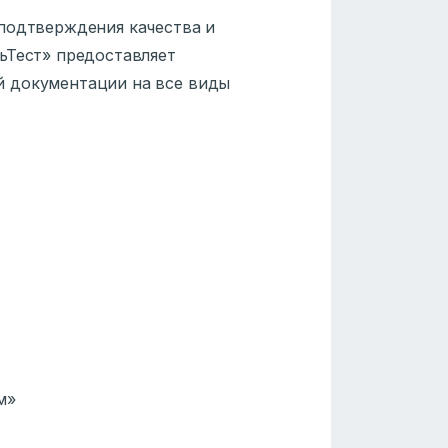
подтверждения качества и
ьТест» предоставляет
й документации на все виды
м»