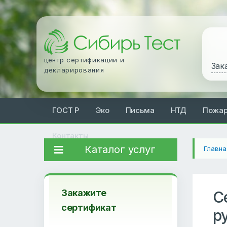
центр сертификации и
Зак
декларирования
ГОСТ Р
Эко
Письма
НТД
Пожа
Контакты
Каталог услуг
Главна
Закажите
С
сертификат
р