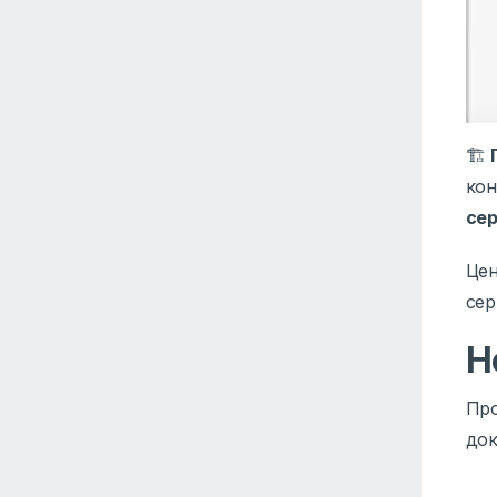
🏗
кон
се
Це
сер
Н
Пр
док