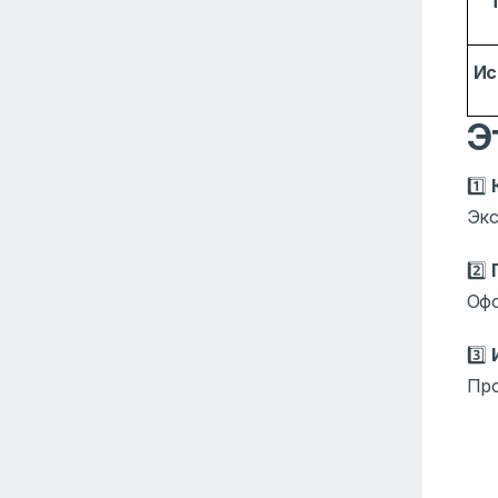
Ис
Э
1️⃣
Эк
2️⃣
Офо
3️⃣
Про