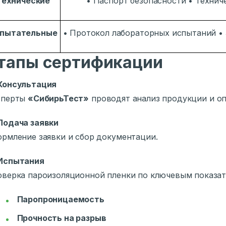
Технические
• Паспорт безопасности • Техниче
пытательные
• Протокол лабораторных испытаний •
тапы сертификации
Консультация
сперты
«СибирьТест»
проводят анализ продукции и о
Подача заявки
рмление заявки и сбор документации.
Испытания
верка пароизоляционной пленки по ключевым показат
Паропроницаемость
Прочность на разрыв