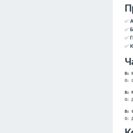
П
✅
А
✅
✅
Г
✅
Ч
В: 
О: 
В: 
О: 
В: 
О: 
К