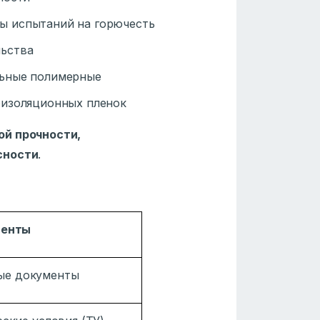
ы испытаний на горючесть
льства
льные полимерные
оизоляционных пленок
ой прочности,
сности
.
менты
ые документы