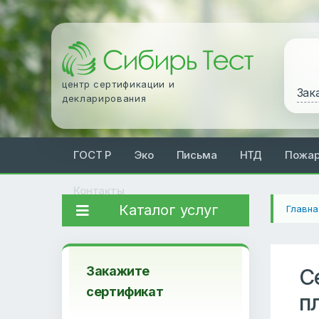
центр сертификации и
Зак
декларирования
ГОСТ Р
Эко
Письма
НТД
Пожа
Контакты
Каталог услуг
Главна
Закажите
С
сертификат
п