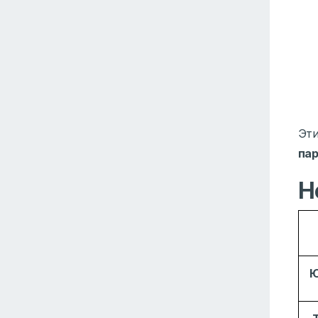
Эт
пар
Н
Ю