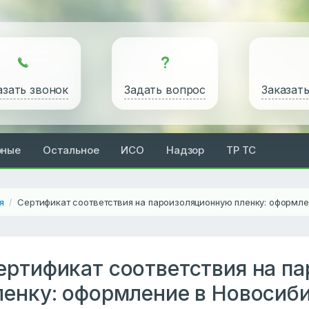
азать звонок
Задать вопрос
Заказат
рные
Остальное
ИСО
Надзор
ТР ТС
я
Сертификат соответствия на пароизоляционную пленку: оформл
/
ертификат соответствия на п
ленку: оформление в Новосиб