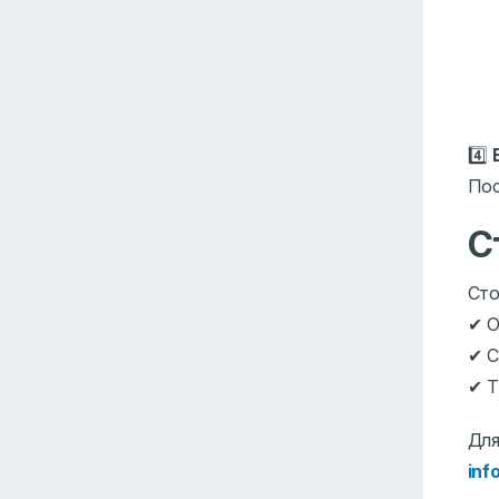
4️⃣
Пос
С
Сто
✔ 
✔ С
✔ Т
Для
inf