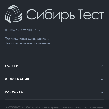
© СибирьТест 2009–2026
Политика конфиденциальности
Пользовательское соглашение
УСЛУГИ
Новости
ИНФОРМАЦИЯ
Сертификация продукции
Прайс-лист
Отзывы
КОНТАКТЫ
Статьи
НОВОСИБИРСК
Проверка документов
+7 800 707-49-52
© 2009–2026 СибирьТест — аккредитованный центр сертификации
Контакты