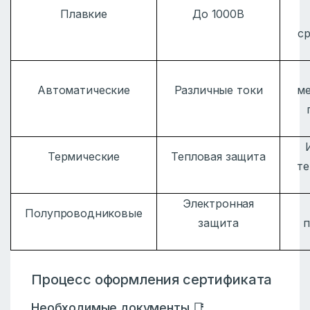
Плавкие
До 1000В
с
Автоматические
Различные токи
м
Термические
Тепловая защита
те
Электронная
Полупроводниковые
защита
п
Процесс оформления сертификата
Необходимые документы 📑