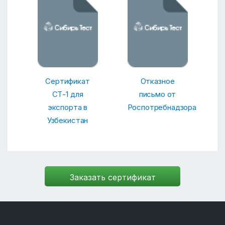
Сертификат
Отказное
СТ-1 для
письмо от
экспорта в
Роспотребнадзора
Узбекистан