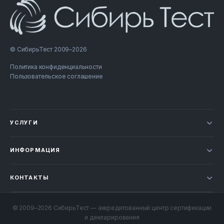
© СибирьТест 2009–2026
Политика конфиденциальности
Пользовательское соглашение
УСЛУГИ
Новости
ИНФОРМАЦИЯ
Сертификация продукции
Прайс-лист
Отзывы
КОНТАКТЫ
Статьи
НОВОСИБИРСК
Проверка документов
+7 800 707-49-52
© 2009–2026 СибирьТест — аккредитованный центр сертификации
Контакты
и декларирования