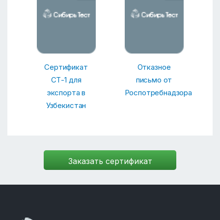
Сертификат
Отказное
СТ-1 для
письмо от
экспорта в
Роспотребнадзора
Узбекистан