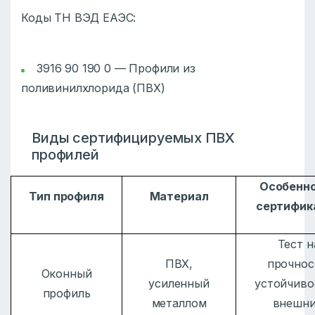
Коды ТН ВЭД ЕАЭС:
3916 90 190 0 — Профили из
поливинилхлорида (ПВХ)
Виды сертифицируемых ПВХ
профилей
Особенн
Тип профиля
Материал
сертифик
Тест н
ПВХ,
прочнос
Оконный
усиленный
устойчиво
профиль
металлом
внешн