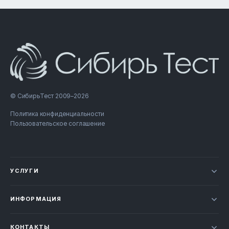
© СибирьТест 2009–2026
Политика конфиденциальности
Пользовательское соглашение
УСЛУГИ
Новости
ИНФОРМАЦИЯ
Сертификация продукции
Прайс-лист
Отзывы
КОНТАКТЫ