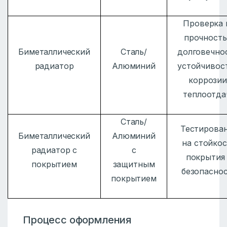
Проверка 
прочность
Биметаллический
Сталь/
долговечно
радиатор
Алюминий
устойчивос
коррозии
теплоотда
Сталь/
Тестирова
Биметаллический
Алюминий
на стойкос
радиатор с
с
покрытия
покрытием
защитным
безопасно
покрытием
Процесс оформления