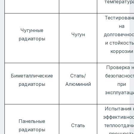
температур
Тестирован
на
Чугунные
Чугун
долговечно
радиаторы
и стойкость
коррозии
Проверка 
Биметаллические
Сталь/
безопаснос
радиаторы
Алюминий
при
эксплуатац
Испытания 
эффективно
Панельные
Сталь
теплоотдачи
радиаторы
прочност