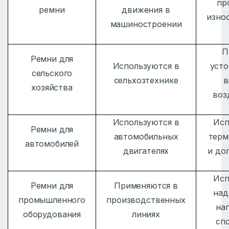
пр
ремни
движения в
изно
машиностроении
П
Ремни для
Используются в
усто
сельского
сельхозтехнике
в
хозяйства
воз
Используются в
Исп
Ремни для
автомобильных
терм
автомобилей
двигателях
и до
Исп
Ремни для
Применяются в
над
промышленного
производственных
на
оборудования
линиях
сп