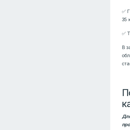
✅ Г
35 
✅ Т
В з
обл
ста
П
к
Для
про