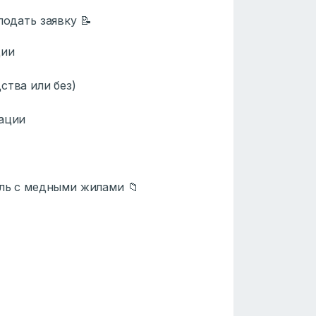
одать заявку 📝
ции
тва или без)
ации
ль с медными жилами 📁