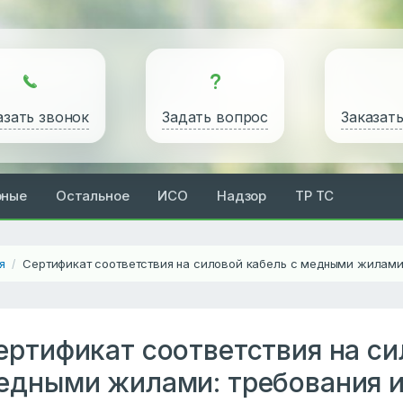
азать звонок
Задать вопрос
Заказат
рные
Остальное
ИСО
Надзор
ТР ТС
я
Сертификат соответствия на силовой кабель с медными жилами
/
ертификат соответствия на си
едными жилами: требования и