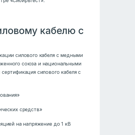
тре «СибирьТест».
иловому кабелю с
кации силового кабеля с медными
оженного союза и национальными
 сертификация силового кабеля с
дования»
ических средств»
яцией на напряжение до 1 кВ