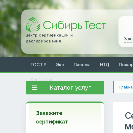
центр сертификации и
Зак
декларирования
ГОСТ Р
Эко
Письма
НТД
Пожа
Контакты
Каталог услуг
Главна
Закажите
С
сертификат
м