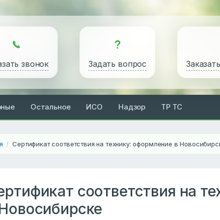
азать звонок
Задать вопрос
Заказат
рные
Остальное
ИСО
Надзор
ТР ТС
я
Сертификат соответствия на технику: оформление в Новосибирс
/
ертификат соответствия на те
 Новосибирске