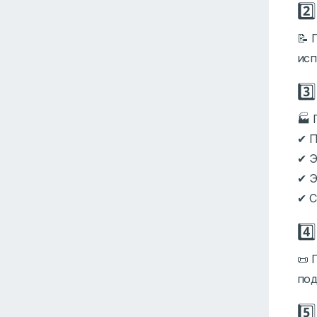
2️
📝 
исп
3️
🏭 
✔ П
✔ Э
✔ Э
✔ С
4️
📜 
под
5️