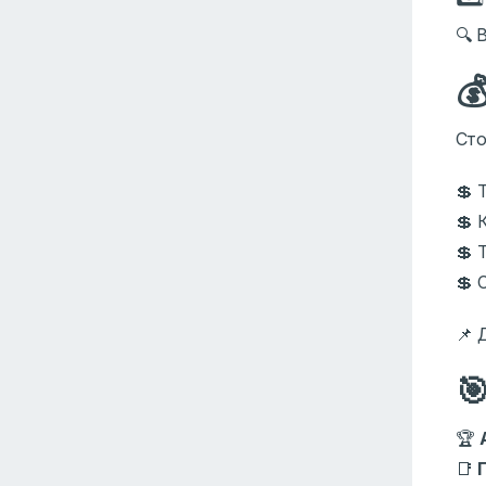
🔍 

Сто
💲 
💲 
💲 
💲 
📌 

🏆
📑