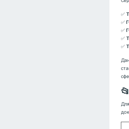
Сер
✅
Т
✅
Г
✅
Г
✅
Т
✅
Дан
ста
сфе

Для
док