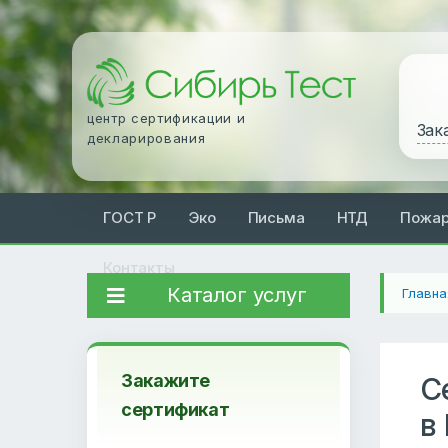
центр сертификации и
Зак
декларирования
ГОСТ Р
Эко
Письма
НТД
Пожа
Контакты
Каталог услуг
Главна
Закажите
С
сертификат
в