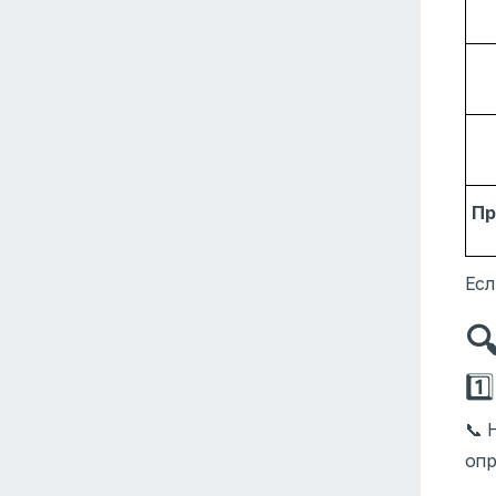
Пр
Есл

1️
📞 
опр