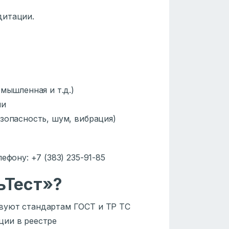
дитации.
омышленная и т.д.)
ии
езопасность, шум, вибрация)
ефону: +7 (383) 235-91-85
ьТест»?
твуют стандартам ГОСТ и ТР ТС
ции в реестре