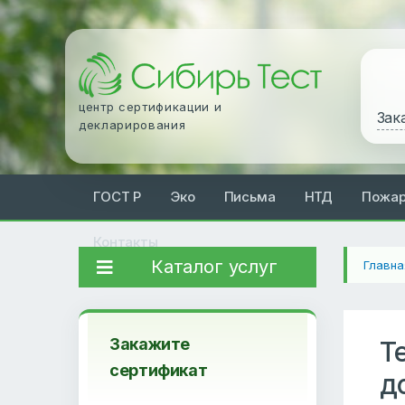
центр сертификации и
Зак
декларирования
ГОСТ Р
Эко
Письма
НТД
Пожа
Контакты
Каталог услуг
Главна
Закажите
Т
сертификат
д