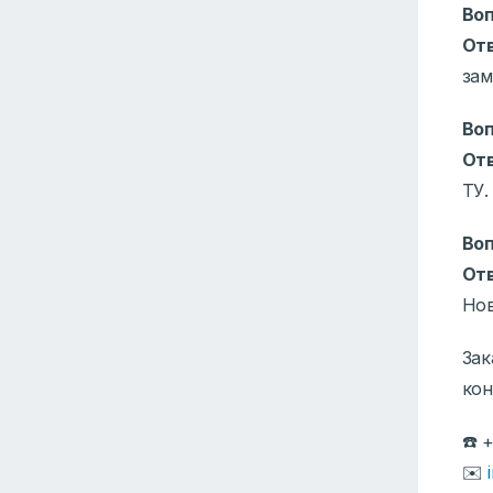
Воп
От
зам
Воп
От
ТУ.
Воп
От
Нов
Зак
кон
☎️ 
✉️