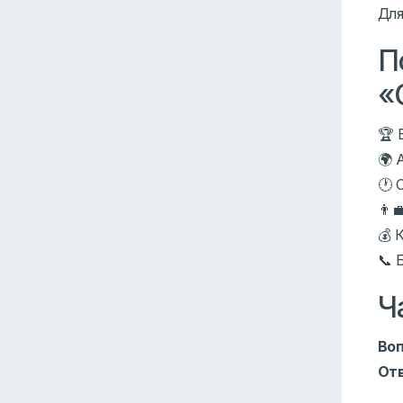
Для
П
«
🏆 
🌍 
🕐 
👨‍
💰 
📞 
Ч
Воп
От