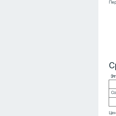
Пер
С
Эт
Со
Цен