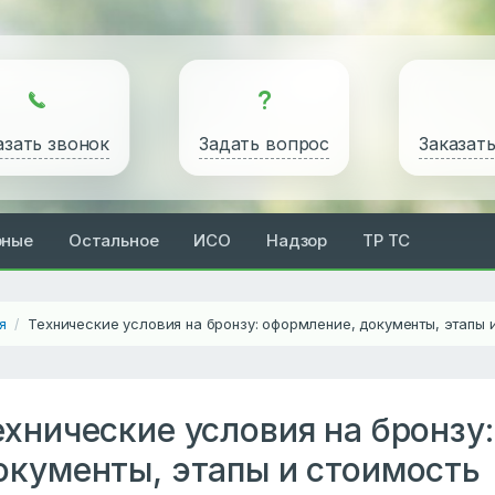
азать звонок
Задать вопрос
Заказат
рные
Остальное
ИСО
Надзор
ТР ТС
я
Технические условия на бронзу: оформление, документы, этапы 
/
ехнические условия на бронзу
окументы, этапы и стоимость