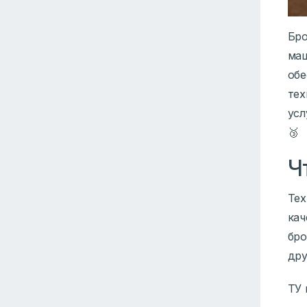
Бро
маш
обе
тех
усл
🥉
Ч
Тех
кач
бро
дру
ТУ 