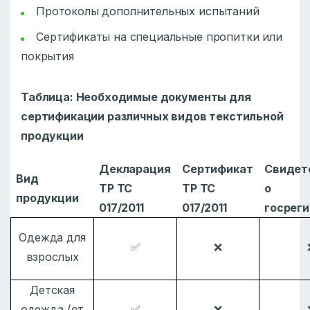
Протоколы дополнительных испытаний
Сертификаты на специальные пропитки или
покрытия
Таблица: Необходимые документы для
сертификации различных видов текстильной
продукции
Декларация
Сертификат
Свидет
Вид
ТР ТС
ТР ТС
о
продукции
017/2011
017/2011
госрег
Одежда для
✅
❌
взрослых
Детская
одежда (от
✅
❌