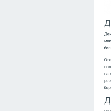
Д
Дек
мла
бел
Отл
пол
на 
рее
бер
Д