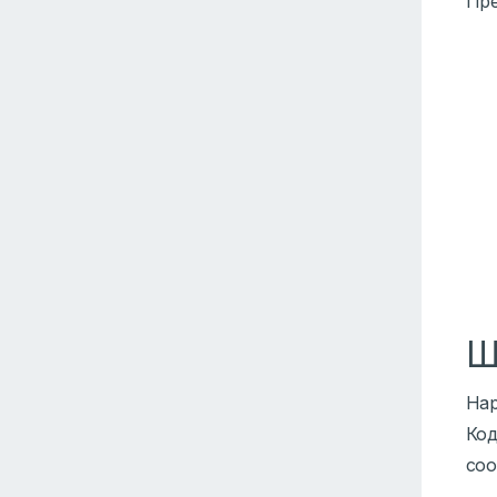
Пре
Ш
Нар
Код
соо