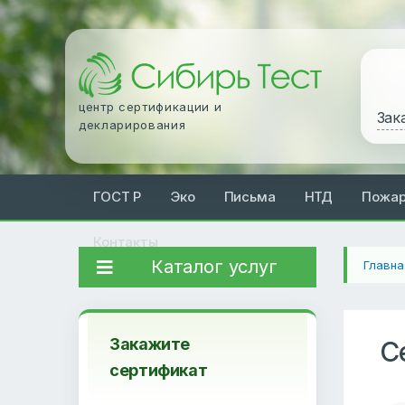
центр сертификации и
Зак
декларирования
ГОСТ Р
Эко
Письма
НТД
Пожа
Контакты
Каталог услуг
Главна
Закажите
С
сертификат