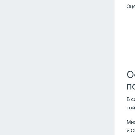
Оце
О
п
В с
той
Мно
и С