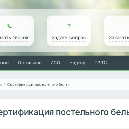
азать звонок
Задать вопрос
Заказат
рные
Остальное
ИСО
Надзор
ТР ТС
я
Сертификация постельного белья
/
ертификация постельного бел