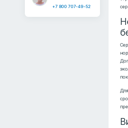
сер
+7 800 707-49-52
Н
б
Сер
нор
Доп
эко
пок
Для
сро
пре
В