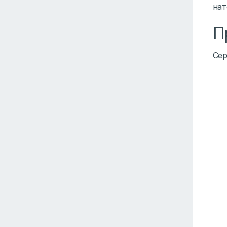
нат
П
Сер