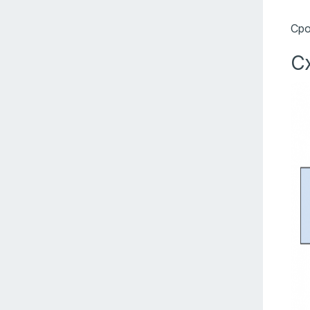
Сро
С