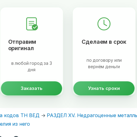
Отправим
Сделаем в срок
оригинал
по договору или
в любой город за 3
вернём деньги
дня
Заказать
Узнать сроки
а кодов ТН ВЕД
→
РАЗДЕЛ XV. Недрагоценные металлы
елия из него