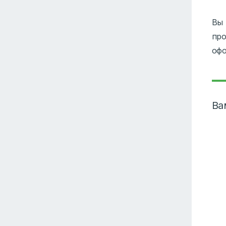
Вы 
про
офо
Ва