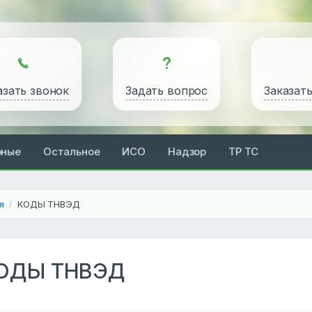
азать звонок
Задать вопрос
Заказат
рные
Остальное
ИСО
Надзор
ТР ТС
я
КОДЫ ТНВЭД
/
ОДЫ ТНВЭД