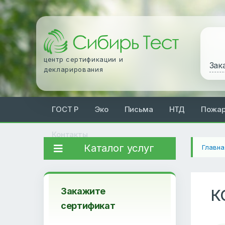
центр сертификации и
Зак
декларирования
ГОСТ Р
Эко
Письма
НТД
Пожа
Контакты
Каталог услуг
Главна
Закажите
К
сертификат