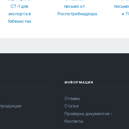
СТ-1 для
письмо от
письмо
экспорта в
Роспотребнадзора
и Т
Узбекистан
ИНФОРМАЦИЯ
Отзывы
 продукции
Статьи
Проверка документов
Контакты