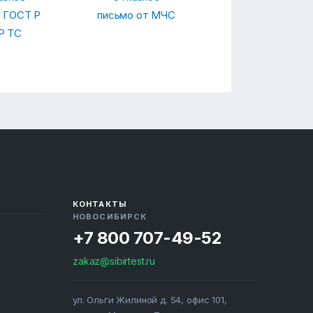
 ГОСТ Р
письмо от МЧС
Р ТС
КОНТАКТЫ
НОВОСИБИРСК
+7 800 707-49-52
zakaz@sibirtest.ru
ул. Ольги Жилиной д. 54, офис 101,