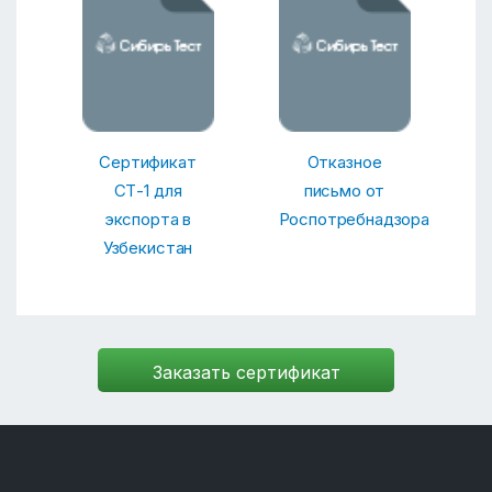
Сертификат
Отказное
СТ-1 для
письмо от
экспорта в
Роспотребнадзора
Узбекистан