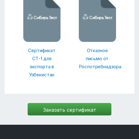
Сертификат
Отказное
СТ-1 для
письмо от
экспорта в
Роспотребнадзора
Узбекистан