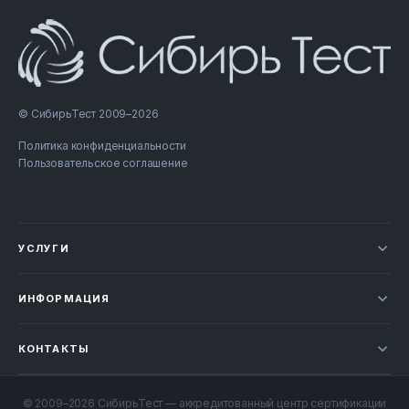
© СибирьТест 2009–2026
Политика конфиденциальности
Пользовательское соглашение
УСЛУГИ
Новости
ИНФОРМАЦИЯ
Сертификация продукции
Прайс-лист
Отзывы
КОНТАКТЫ
Статьи
НОВОСИБИРСК
Проверка документов
+7 800 707-49-52
© 2009–2026 СибирьТест — аккредитованный центр сертификации