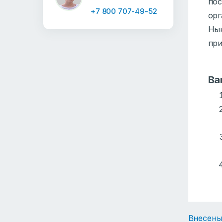
пос
+7 800 707-49-52
орг
Нын
при
Ва
Внесены