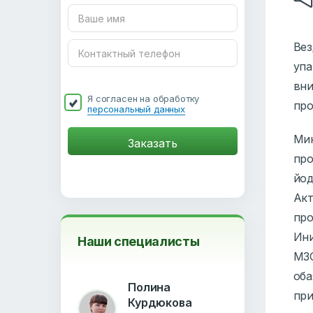
Вез
упа
вни
Я согласен на обработку
про
персональный данных
Мин
про
йод
Акт
про
Ини
Наши специалисты
МЗО
оба
Полина
при
Курдюкова