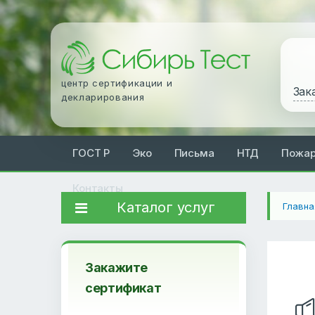
центр сертификации и
Зак
декларирования
ГОСТ Р
Эко
Письма
НТД
Пожа
Контакты
Каталог услуг
Главна
Закажите
сертификат