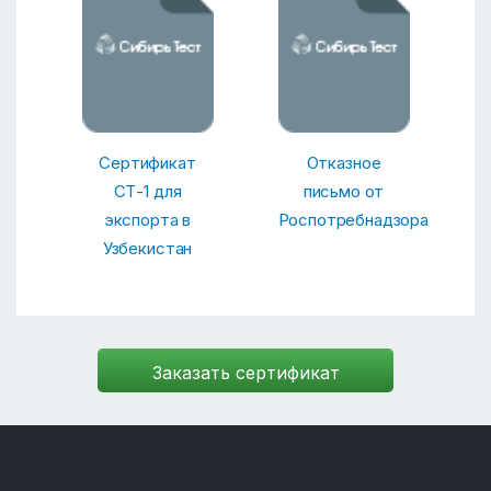
Сертификат
Отказное
СТ-1 для
письмо от
экспорта в
Роспотребнадзора
Узбекистан