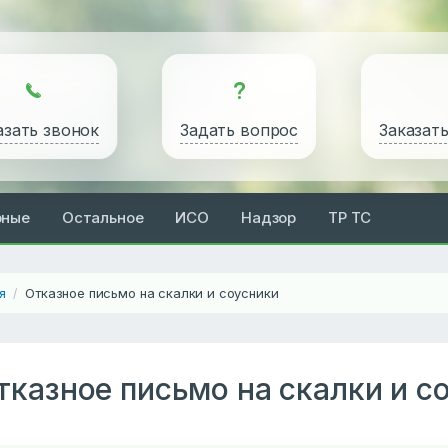
азать звонок
Задать вопрос
Заказат
рные
Остальное
ИСО
Надзор
ТР ТС
я
Отказное письмо на скалки и соусники
/
тказное письмо на скалки и с