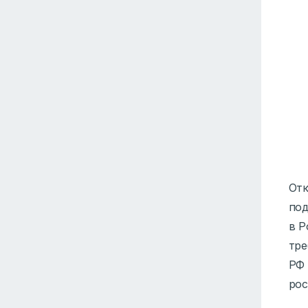
Отк
под
в Р
тре
РФ 
рос