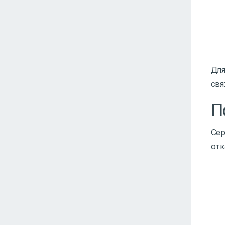
Для
свя
П
Сер
отк