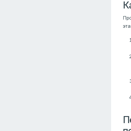
К
Про
эта
П
п