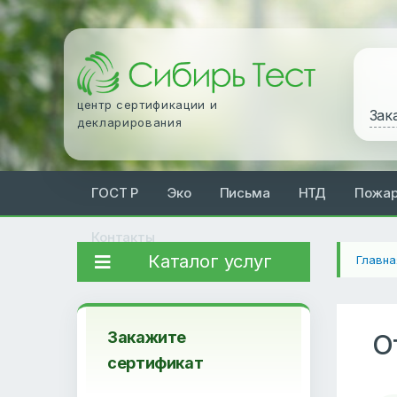
центр сертификации и
Зак
декларирования
ГОСТ Р
Эко
Письма
НТД
Пожа
Контакты
Каталог услуг
Главна
Закажите
О
сертификат