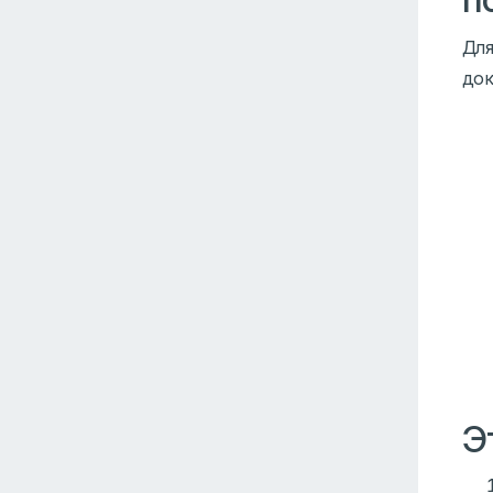
Для
док
Э