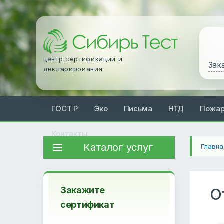
центр сертификации и
Зак
декларирования
ГОСТ Р
Эко
Письма
НТД
Пожа
Контакты
Каталог услуг
Главна
Закажите
О
сертификат