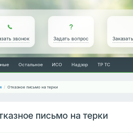
азать звонок
Задать вопрос
Заказат
рные
Остальное
ИСО
Надзор
ТР ТС
я
Отказное письмо на терки
/
тказное письмо на терки