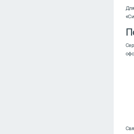
Для
«Си
П
Сер
офо
Свя