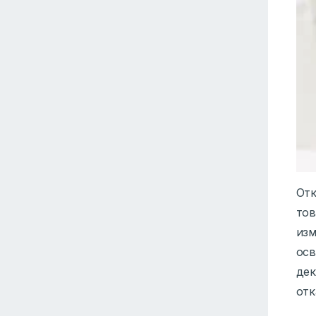
Отк
тов
изм
осв
дек
отк