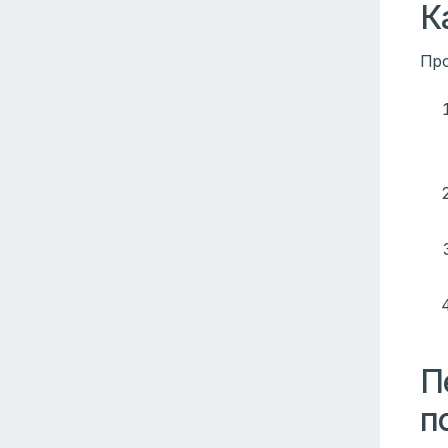
К
Про
П
п