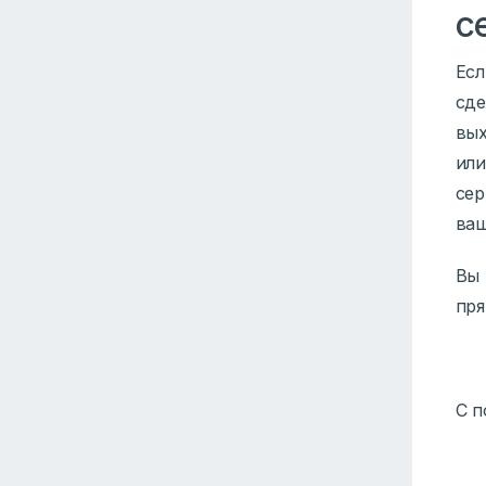
с
Есл
сд
вых
или
сер
ваш
Вы 
пря
С п