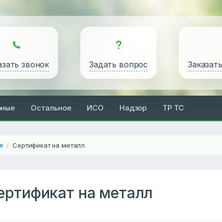
азать звонок
Задать вопрос
Заказат
рные
Остальное
ИСО
Надзор
ТР ТС
я
Сертификат на металл
/
ертификат на металл