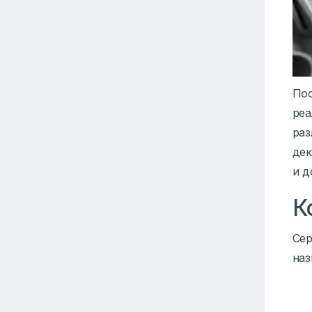
Пос
реа
раз
дек
и д
К
Сер
наз