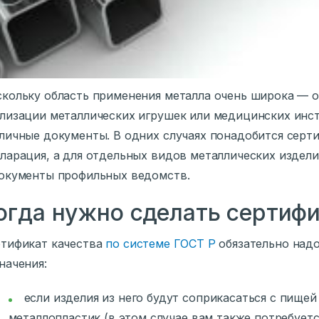
кольку область применения металла очень широка — о
лизации металлических игрушек или медицинских инс
личные документы. В одних случаях понадобится серти
ларация, а для отдельных видов металлических издел
окументы профильных ведомств.
огда нужно сделать сертифи
тификат качества
по системе ГОСТ Р
обязательно над
начения:
если изделия из него будут соприкасаться с пищей
металлопластик (в этом случае вам также потребует