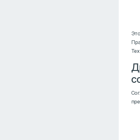
Это
Пра
Тех
Д
с
Сог
пре