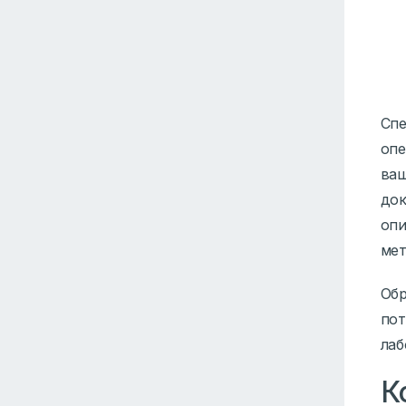
Спе
опе
ваш
док
опи
мет
Обр
пот
лаб
К