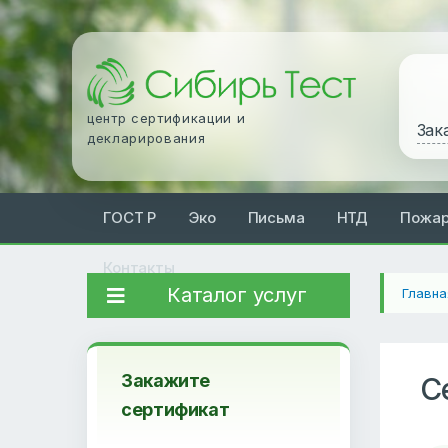
центр сертификации и
Зак
декларирования
ГОСТ Р
Эко
Письма
НТД
Пожа
Контакты
Каталог услуг
Главна
Закажите
С
сертификат